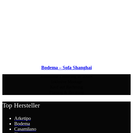
Bodema – Sofa Shanghai
Kostenlose Lieferung ab 2000€
Inklusive Montage
Kauf auf Rechnung
Planung & Beratung
Top Hersteller
Arketipo
Bodema
Casamilano