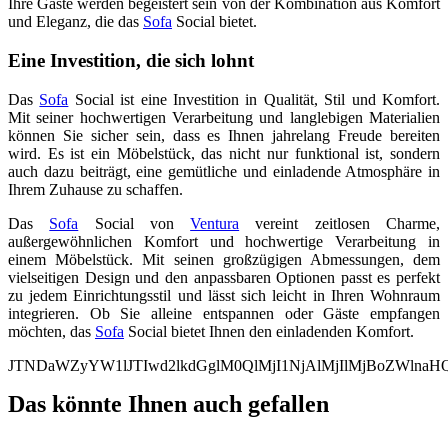
Ihre Gäste werden begeistert sein von der Kombination aus Komfort
und Eleganz, die das
Sofa
Social bietet.
Eine Investition, die sich lohnt
Das
Sofa
Social ist eine Investition in Qualität, Stil und Komfort.
Mit seiner hochwertigen Verarbeitung und langlebigen Materialien
können Sie sicher sein, dass es Ihnen jahrelang Freude bereiten
wird. Es ist ein Möbelstück, das nicht nur funktional ist, sondern
auch dazu beiträgt, eine gemütliche und einladende Atmosphäre in
Ihrem Zuhause zu schaffen.
Das
Sofa
Social von
Ventura
vereint zeitlosen Charme,
außergewöhnlichen Komfort und hochwertige Verarbeitung in
einem Möbelstück. Mit seinen großzügigen Abmessungen, dem
vielseitigen Design und den anpassbaren Optionen passt es perfekt
zu jedem Einrichtungsstil und lässt sich leicht in Ihren Wohnraum
integrieren. Ob Sie alleine entspannen oder Gäste empfangen
möchten, das
Sofa
Social bietet Ihnen den einladenden Komfort.
JTNDaWZyYW1lJTIwd2lkdGglM0QlMjI1NjAlMjIlMjBoZWln
Das könnte Ihnen auch gefallen