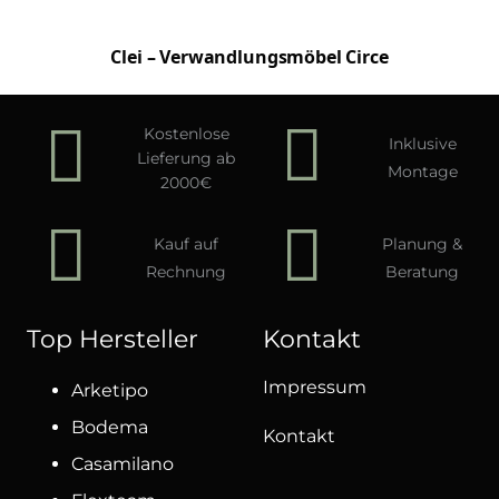
Clei – Verwandlungsmöbel Circe
Kostenlose
Inklusive
Lieferung ab
Montage
2000€
Kauf auf
Planung &
Rechnung
Beratung
Top Hersteller
Kontakt
Impressum
Arketipo
Bodema
Kontakt
Casamilano