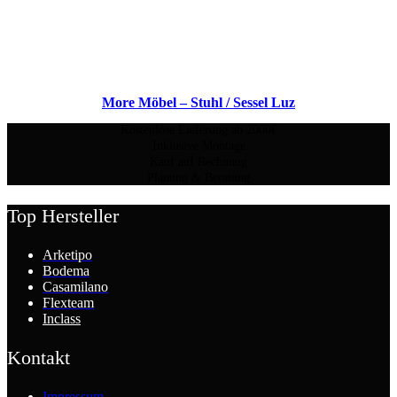
More Möbel – Stuhl / Sessel Luz
Kostenlose Lieferung ab 2000€
Inklusive Montage
Kauf auf Rechnung
Planung & Beratung
Top Hersteller
Arketipo
Bodema
Casamilano
Flexteam
Inclass
Kontakt
Impressum