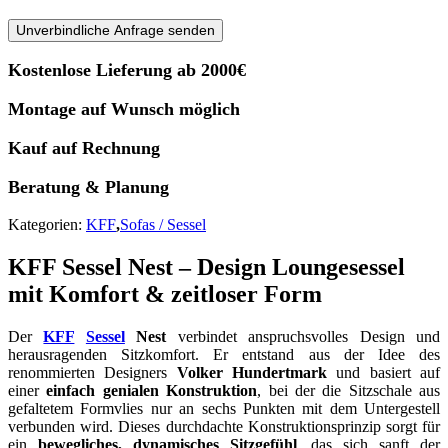
Unverbindliche Anfrage senden
Kostenlose Lieferung ab 2000€
Montage auf Wunsch möglich
Kauf auf Rechnung
Beratung & Planung
Kategorien:
KFF
,
Sofas / Sessel
KFF Sessel Nest – Design Loungesessel
mit Komfort & zeitloser Form
Der
KFF
Sessel
Nest
verbindet anspruchsvolles Design und
herausragenden Sitzkomfort. Er entstand aus der Idee des
renommierten Designers
Volker Hundertmark
und basiert auf
einer
einfach genialen Konstruktion
, bei der die Sitzschale aus
gefaltetem Formvlies nur an sechs Punkten mit dem Untergestell
verbunden wird. Dieses durchdachte Konstruktionsprinzip sorgt für
ein
bewegliches, dynamisches Sitzgefühl
, das sich sanft der