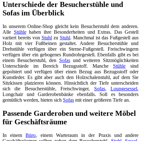
Unterschiede der Besucherstühle und
Sofas im Überblick
In unserem Online-Shop gleicht kein Besucherstuhl dem anderen.
Alle
Stühle
haben ihre Besonderheiten und Extras. Das Gestell
variiert bereits von
Stuhl
zu
Stuhl
. Manchmal ist das Fußgestell aus
Holz mit vier Fußbeinen gestaltet. Andere Besucherstühle und
Drehstühle verfügen über ein Sterne-Fußgestell. Freischwingern
verfügen über ein gebogenes Rundrohrgestell. Ebenfalls gibt es bei
einem Besucherstuhl, den
Sofas
und weiteren Sitzmöglichkeiten
Unterschiede im Bereich Bezugsstoff. Manche
Stühle
sind
gepolstert und verfügen über einen Bezug aus Bezugsstoff oder
Kunstleder. Es gibt aber auch den Holzschalenstuhl, auf dem Sie
Sitzkissen platzieren können. Hinsichtlich der Tiefe unterscheiden
sich die Besucherstühle, Freischwinger,
Sofas
,
Loungesessel
,
Longchair und Garderobenbänke ebenfalls. Soll es besonders
gemütlich werden, bieten sich
Sofas
mit einer größeren Tiefe an.
Passende Garderoben und weitere Möbel
für Geschäftsräume
In einem
Büro
, einem Warteraum in der Praxis und andere
Geschäftsräumen sollten neben dem Besucherstuhl,
Stuhl
,
Sessel
,