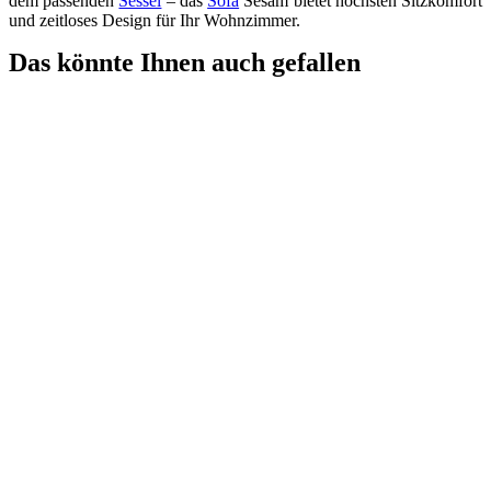
dem passenden
Sessel
– das
Sofa
Sesam bietet höchsten Sitzkomfort
und zeitloses Design für Ihr Wohnzimmer.
Das könnte Ihnen auch gefallen