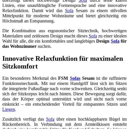
überzeugt dieses hochwertige Design
Sofa
durch seine klaren
Linien, eine unaufdringliche Formensprache und eine innovative
Relaxfunktion. Damit wird das
Sofa
Sesam zu einem stilvollen
Mittelpunkt für moderne Wohnräume und bietet gleichzeitig ein
Höchstmaß an Entspannung.
Die Kombination aus ergonomischer Sitztechnik, hochwertigen
Materialien und zeitlosem Design macht dieses
Sofa
zu einer idealen
Wahl für alle, die ein komfortables und langlebiges
Design
Sofa
für
das Wohnzimmer
suchen.
Innovative Relaxfunktion für maximalen
Sitzkomfort
Ein besonderes Merkmal des
FSM
Sofas
Sesam
ist die raffinierte
Funktionsmechanik. Mit nur einem Handgriff lässt sich im Sitzen
die integrierte Fußauflage nach vorne schwenken. Gleichzeitig senkt
sich der Sitzkorpus leicht nach hinten. Diese Bewegung sorgt dafür,
dass der Körper optimal unterstützt wird und nicht nach vorne
einknickt – ein entscheidender Vorteil für entspanntes Sitzen und
Liegen
.
Zusätzlich verfügt das
Sofa
über einen hochklappbaren Bügel im
Rückenbereich. In Verbindung mit dem Armteilkissen entsteht