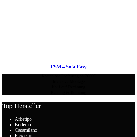
FSM – Sofa Easy
Kostenlose Lieferung ab 2000€
Inklusive Montage
Kauf auf Rechnung
Planung & Beratung
Top Hersteller
Arketipo
Bodema
Casamilano
Flexteam