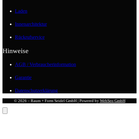
Laden
Innenarchitektur
Rückrufservice
Hinweise
AGB / Verbraucherinformation
Garantie
Datenschutzerklärung
© 2026 – Raum + Form Seidel GmbH | Powered by
WebSeo GmbH