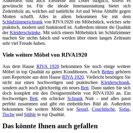
Außerdem sind auch Elemente aus Leder möglich, sofern es
gewünscht ist. Für die ideale Innenausstattung bietet sich
Zedernholz an, welches auf natürliche Art und Weise Abhilfe gegen
Motten schafft. Alles in allem bekommen Sie mit dem
Schlafzimmerschrank
von RIVA1920 ein Möbelstück, welches sehr
praktisch, modern und funktionell ist. Außerdem stimmt die Qualität
der
Kleiderschränke
. Mit solch einem Möbelstück im Schlafzimmer
machen Sie nichts falsch und werden über einen langen Zeitraum
sehr viel Freude haben.
Viele weitere Möbel von RIVA1920
Aus dem Hause
RIVA 1920
bekommen Sie noch einige weitere
Möbel in top Qualität zu guten Konditionen. Auch
Betten
gehören
zum Repertoire aus dem Hause
RIVA 1920
. Vielleicht benötigen Sie
nicht nur einen hochwertigen und praktischen
Kleiderschrank
,
sondern auch noch gleichzeitig ein neues
Bett
. Dann statten Sie sich
doch komplett mit den Designermöbeln von RIVA1920 an. Ein
hochwertiges
Bett
, ein schicker
Schrank
Nuit – und alles passt
perfekt zusammen und gibt ein einheitliches Bild ab. Außerdem
bekommen Sie weitere Möbel wie
Sessel
,
Couchtische
,
Sofas
,
Tische
und
Stühle
in top Qualität.
Das könnte Ihnen auch gefallen