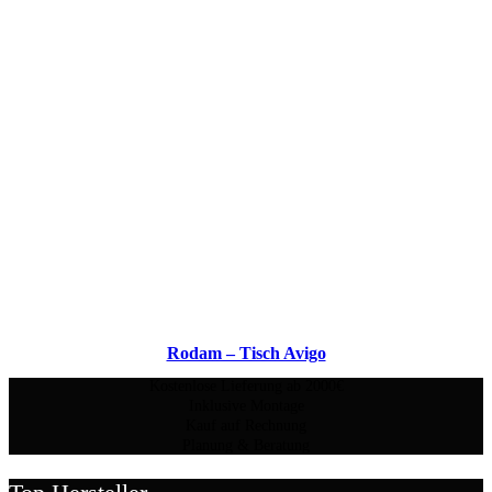
Rodam – Tisch Avigo
Kostenlose Lieferung ab 2000€
Inklusive Montage
Kauf auf Rechnung
Planung & Beratung