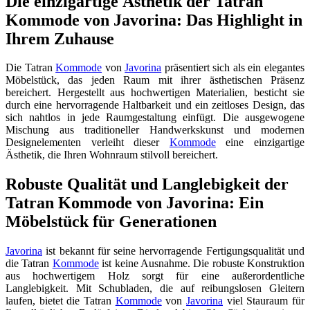
Die einzigartige Ästhetik der Tatran
Kommode von Javorina: Das Highlight in
Ihrem Zuhause
Die Tatran
Kommode
von
Javorina
präsentiert sich als ein elegantes
Möbelstück, das jeden Raum mit ihrer ästhetischen Präsenz
bereichert. Hergestellt aus hochwertigen Materialien, besticht sie
durch eine hervorragende Haltbarkeit und ein zeitloses Design, das
sich nahtlos in jede Raumgestaltung einfügt. Die ausgewogene
Mischung aus traditioneller Handwerkskunst und modernen
Designelementen verleiht dieser
Kommode
eine einzigartige
Ästhetik, die Ihren Wohnraum stilvoll bereichert.
Robuste Qualität und Langlebigkeit der
Tatran Kommode von Javorina: Ein
Möbelstück für Generationen
Javorina
ist bekannt für seine hervorragende Fertigungsqualität und
die Tatran
Kommode
ist keine Ausnahme. Die robuste Konstruktion
aus hochwertigem Holz sorgt für eine außerordentliche
Langlebigkeit. Mit Schubladen, die auf reibungslosen Gleitern
laufen, bietet die Tatran
Kommode
von
Javorina
viel Stauraum für