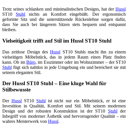
Trotz seines schlanken und minimalistischen Designs, hat der
Hussl
ST10
Stuhl
nichts an Komfort eingebüßt. Der ergonomisch
geformte Sitz und die unterstützende Rückenlehne sorgen dafür,
dass Sie auch bei längerem Sitzen stets bequem und entspannt
bleiben.
Vielseitigkeit trifft auf Stil im Hussl ST10 Stuhl
Das zeitlose Design des
Hussl
ST10 Stuhls macht ihn zu einem
vielseitigen Möbelstück, das in jedem Raum einen Platz finden
kann. Ob im
Büro
, im Esszimmer oder im Wohnzimmer – der ST10
Stuhl
fügt sich nahtlos in jede Umgebung ein und bereichert sie mit
seinem eleganten Stil.
Der Hussl ST10 Stuhl – Eine kluge Wahl für
Stilbewusste
Der
Hussl
ST10
Stuhl
ist nicht nur ein Möbelstück, er ist eine
Investition in Qualität, Komfort und Stil. Mit seinem modernen
Design und der robusten Konstruktion ist der ST10
Stuhl
der
Inbegriff von moderner Ästhetik und hervorragender Qualität – ein
wahres Meisterwerk von
Hussl
.