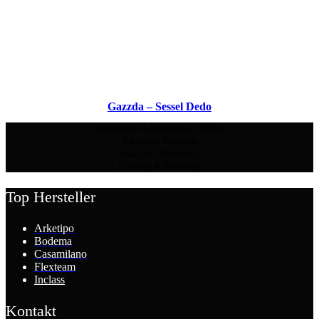
Gazzda – Sessel Dedo
Kostenlose Lieferung ab 2000€
Inklusive Montage
Kauf auf Rechnung
Planung & Beratung
Top Hersteller
Arketipo
Bodema
Casamilano
Flexteam
Inclass
Kontakt