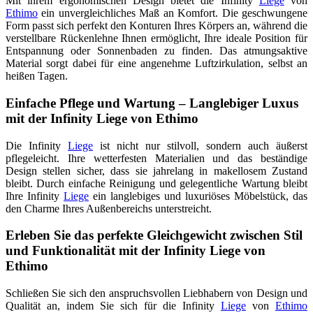
Mit ihrem ergonomischen Design bietet die Infinity
Liege
von
Ethimo
ein unvergleichliches Maß an Komfort. Die geschwungene
Form passt sich perfekt den Konturen Ihres Körpers an, während die
verstellbare Rückenlehne Ihnen ermöglicht, Ihre ideale Position für
Entspannung oder Sonnenbaden zu finden. Das atmungsaktive
Material sorgt dabei für eine angenehme Luftzirkulation, selbst an
heißen Tagen.
Einfache Pflege und Wartung – Langlebiger Luxus
mit der Infinity Liege von Ethimo
Die Infinity
Liege
ist nicht nur stilvoll, sondern auch äußerst
pflegeleicht. Ihre wetterfesten Materialien und das beständige
Design stellen sicher, dass sie jahrelang in makellosem Zustand
bleibt. Durch einfache Reinigung und gelegentliche Wartung bleibt
Ihre Infinity
Liege
ein langlebiges und luxuriöses Möbelstück, das
den Charme Ihres Außenbereichs unterstreicht.
Erleben Sie das perfekte Gleichgewicht zwischen Stil
und Funktionalität mit der Infinity Liege von
Ethimo
Schließen Sie sich den anspruchsvollen Liebhabern von Design und
Qualität an, indem Sie sich für die Infinity
Liege
von
Ethimo