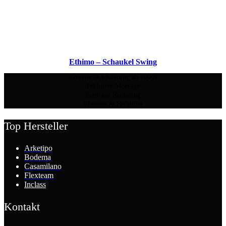
Ethimo – Schaukel Swing
Kostenlose Lieferung ab 2000€
Inklusive Montage
Kauf auf Rechnung
Planung & Beratung
Top Hersteller
Arketipo
Bodema
Casamilano
Flexteam
Inclass
Kontakt