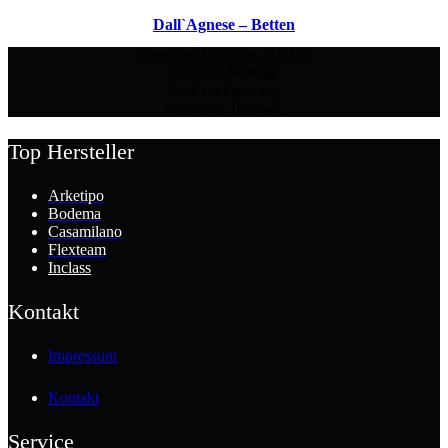
Dall`Agnese – Betten
Kostenlose Lieferung ab 2000€
Inklusive Montage
Kauf auf Rechnung
Planung & Beratung
Top Hersteller
Arketipo
Bodema
Casamilano
Flexteam
Inclass
Kontakt
Impressum
Kontakt
Service