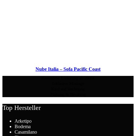
Nube Italia – Sofa Pacific Coast
Kostenlose Lieferung ab 2000€
Inklusive Montage
Kauf auf Rechnung
Planung & Beratung
Top Hersteller
Arketipo
Bodema
Casamilano