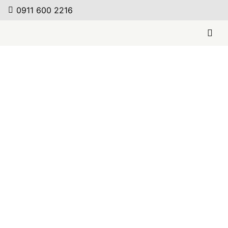
0911 600 2216
Asco – Couchtisch
Mono
Weiterlesen
Asco – Tisch Artus
Weiterlesen