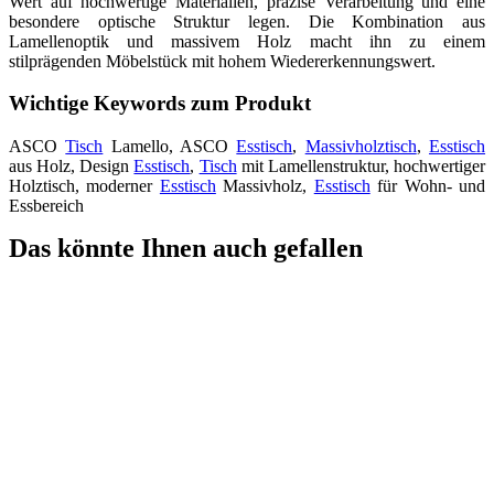
Wert auf hochwertige Materialien, präzise Verarbeitung und eine
besondere optische Struktur legen. Die Kombination aus
Lamellenoptik und massivem Holz macht ihn zu einem
stilprägenden Möbelstück mit hohem Wiedererkennungswert.
Wichtige Keywords zum Produkt
ASCO
Tisch
Lamello, ASCO
Esstisch
,
Massivholztisch
,
Esstisch
aus Holz, Design
Esstisch
,
Tisch
mit Lamellenstruktur, hochwertiger
Holztisch, moderner
Esstisch
Massivholz,
Esstisch
für Wohn- und
Essbereich
Das könnte Ihnen auch gefallen