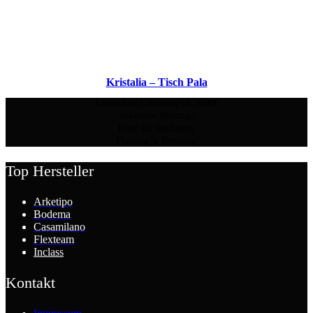
Kristalia – Tisch Pala
Kostenlose Lieferung ab 2000€
Inklusive Montage
Kauf auf Rechnung
Planung & Beratung
Top Hersteller
Arketipo
Bodema
Casamilano
Flexteam
Inclass
Kontakt