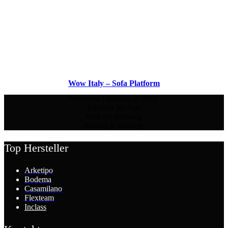
Wow Italy – Sofa Platform
Kostenlose Lieferung ab 2000€
Inklusive Montage
Kauf auf Rechnung
Planung & Beratung
Top Hersteller
Arketipo
Bodema
Casamilano
Flexteam
Inclass