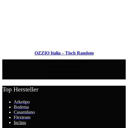
OZZIO Italia – Tisch Random
Kostenlose Lieferung ab 2000€
Inklusive Montage
Kauf auf Rechnung
Planung & Beratung
Top Hersteller
Arketipo
Bodema
Casamilano
Flexteam
Inclass