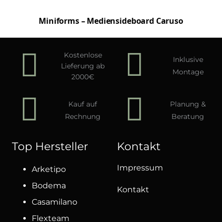
Miniforms – Mediensideboard Caruso
Kostenlose
Inklusive
Lieferung ab
Montage
2000€
Kauf auf
Planung &
Rechnung
Beratung
Top Hersteller
Kontakt
Impressum
Arketipo
Bodema
Kontakt
Casamilano
Flexteam