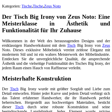
Kategorien:
Tische
,
Tische
,
Zeus Noto
Der Tisch Big Irony von Zeus Noto: Eine
Meisterklasse in Ästhetik und
Funktionalität für Ihr Zuhause
Willkommen in der Welt des herausragenden Designs und der
erstklassigen Handwerkskunst mit dem
Tisch
Big Irony von
Zeus
Noto. Dieses exklusive Möbelstück vereint zeitlose Eleganz mit
modernem Stil und ist ein wahres Meisterwerk der Möbelindustrie.
Entdecken Sie die unvergleichliche Qualität, die ansprechende
Ästhetik und die vielseitige Funktionalität des Tisches Big Irony, der
jedem Raum einen Hauch von Raffinesse verleiht.
Meisterhafte Konstruktion
Der
Tisch
Big Irony wurde mit größter Sorgfalt und Liebe zum
Detail entworfen. Hinter jeder Kurve und jedem Detail verbirgt sich
das Talent erfahrener Handwerker, die ihr Handwerk perfekt
beherrschen. Hergestellt aus hochwertigen Materialien, besticht
dieser
Tisch
durch seine robuste Konstruktion und seine
beeindruckende Langlebigkeit. Jedes Element wurde präzise