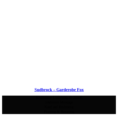
Sudbrock – Garderobe Fox
Kostenlose Lieferung ab 2000€
Inklusive Montage
Kauf auf Rechnung
Planung & Beratung