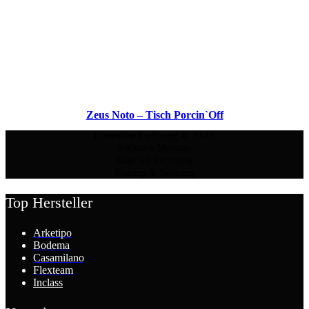
Zeus Noto – Tisch Porcin`Off
Kostenlose Lieferung ab 2000€
Inklusive Montage
Kauf auf Rechnung
Planung & Beratung
Top Hersteller
Arketipo
Bodema
Casamilano
Flexteam
Inclass