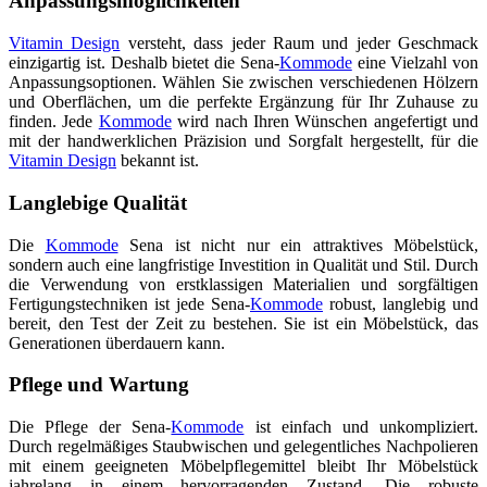
Anpassungsmöglichkeiten
Vitamin Design
versteht, dass jeder Raum und jeder Geschmack
einzigartig ist. Deshalb bietet die Sena-
Kommode
eine Vielzahl von
Anpassungsoptionen. Wählen Sie zwischen verschiedenen Hölzern
und Oberflächen, um die perfekte Ergänzung für Ihr Zuhause zu
finden. Jede
Kommode
wird nach Ihren Wünschen angefertigt und
mit der handwerklichen Präzision und Sorgfalt hergestellt, für die
Vitamin Design
bekannt ist.
Langlebige Qualität
Die
Kommode
Sena ist nicht nur ein attraktives Möbelstück,
sondern auch eine langfristige Investition in Qualität und Stil. Durch
die Verwendung von erstklassigen Materialien und sorgfältigen
Fertigungstechniken ist jede Sena-
Kommode
robust, langlebig und
bereit, den Test der Zeit zu bestehen. Sie ist ein Möbelstück, das
Generationen überdauern kann.
Pflege und Wartung
Die Pflege der Sena-
Kommode
ist einfach und unkompliziert.
Durch regelmäßiges Staubwischen und gelegentliches Nachpolieren
mit einem geeigneten Möbelpflegemittel bleibt Ihr Möbelstück
jahrelang in einem hervorragenden Zustand. Die robuste