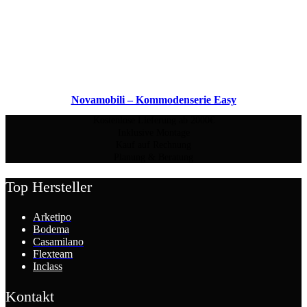
Novamobili – Kommodenserie Easy
Kostenlose Lieferung ab 2000€
Inklusive Montage
Kauf auf Rechnung
Planung & Beratung
Top Hersteller
Arketipo
Bodema
Casamilano
Flexteam
Inclass
Kontakt