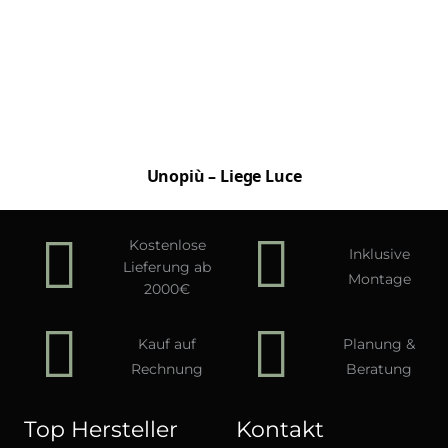
Unopiù – Liege Luce
Kostenlose
Inklusive
Lieferung ab
Montage
2000€
Kauf auf
Planung &
Rechnung
Beratung
Top Hersteller
Kontakt