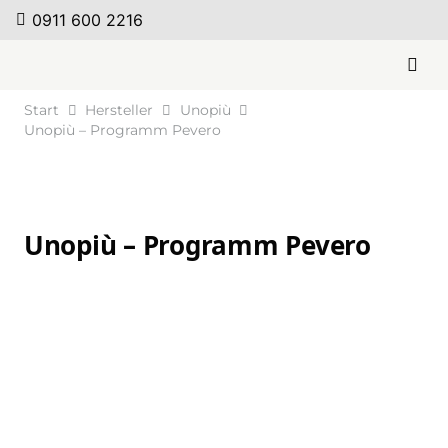
0911 600 2216
Start
Hersteller
Unopiù
Unopiù – Programm Pevero
Unopiù – Programm Pevero