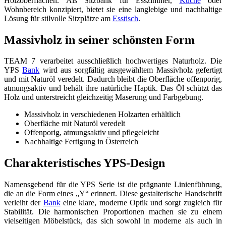
Holzoberflächen. Als Sitzbank für Esszimmer,
Küche
oder
Wohnbereich konzipiert, bietet sie eine langlebige und nachhaltige
Lösung für stilvolle Sitzplätze am
Esstisch
.
Massivholz in seiner schönsten Form
TEAM 7 verarbeitet ausschließlich hochwertiges Naturholz. Die
YPS
Bank
wird aus sorgfältig ausgewähltem Massivholz gefertigt
und mit Naturöl veredelt. Dadurch bleibt die Oberfläche offenporig,
atmungsaktiv und behält ihre natürliche Haptik. Das Öl schützt das
Holz und unterstreicht gleichzeitig Maserung und Farbgebung.
Massivholz in verschiedenen Holzarten erhältlich
Oberfläche mit Naturöl veredelt
Offenporig, atmungsaktiv und pflegeleicht
Nachhaltige Fertigung in Österreich
Charakteristisches YPS-Design
Namensgebend für die YPS Serie ist die prägnante Linienführung,
die an die Form eines „Y“ erinnert. Diese gestalterische Handschrift
verleiht der
Bank
eine klare, moderne Optik und sorgt zugleich für
Stabilität. Die harmonischen Proportionen machen sie zu einem
vielseitigen Möbelstück, das sich sowohl in moderne als auch in