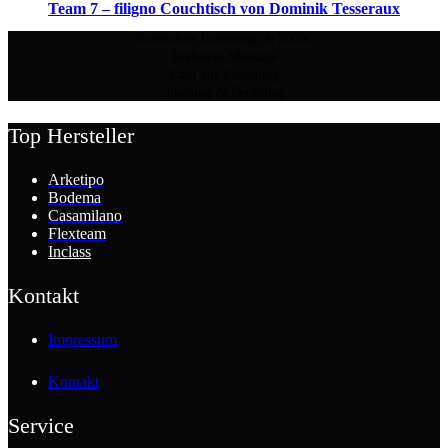
Team 7 – filigno Couchtisch von Dominik Tesseraux
Kostenlose Lieferung ab 2000€
Inklusive Montage
Kauf auf Rechnung
Planung & Beratung
Top Hersteller
Arketipo
Bodema
Casamilano
Flexteam
Inclass
Kontakt
Impressum
Kontakt
Service