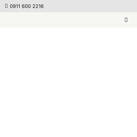
0911 600 2216
Sitland – Bank Drop
Sitland –
Weiterlesen
Bürodrehstuhl Body
Weiterlesen