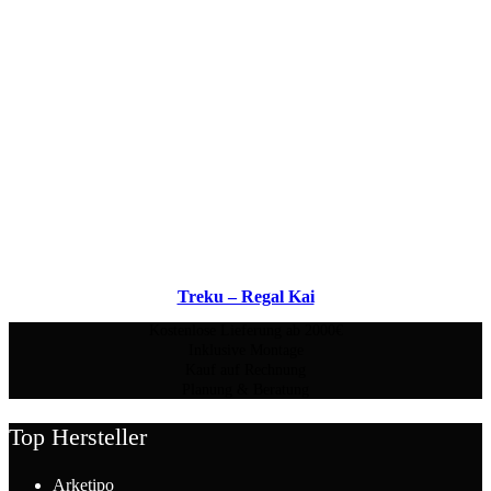
Treku – Regal Kai
Kostenlose Lieferung ab 2000€
Inklusive Montage
Kauf auf Rechnung
Planung & Beratung
Top Hersteller
Arketipo