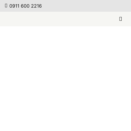
0911 600 2216
Sculpture Jeux –
Container Lookin
Weiterlesen
Sculpture Jeux –
Couchtisch Par 3
Weiterlesen