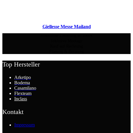
Giellesse Messe Mailand
Kostenlose Lieferung ab 2000€
Inklusive Montage
Kauf auf Rechnung
Planung & Beratung
Top Hersteller
Arketipo
Bodema
Casamilano
Flexteam
Inclass
Kontakt
Impressum