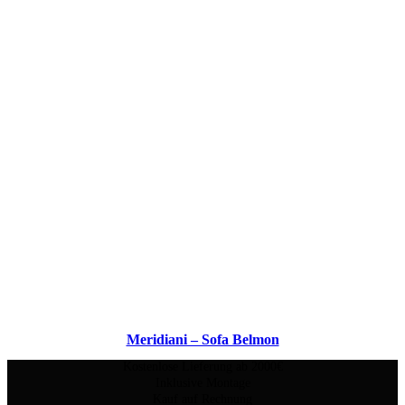
Meridiani – Sofa Belmon
Kostenlose Lieferung ab 2000€
Inklusive Montage
Kauf auf Rechnung