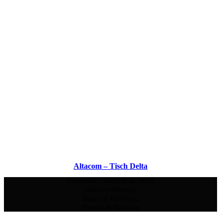
Altacom – Tisch Delta
Kostenlose Lieferung ab 2000€
Inklusive Montage
Kauf auf Rechnung
Planung & Beratung