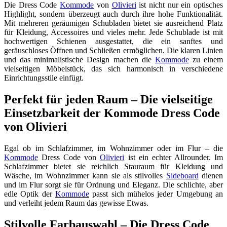
Die Dress Code
Kommode
von
Olivieri
ist nicht nur ein optisches
Highlight, sondern überzeugt auch durch ihre hohe Funktionalität.
Mit mehreren geräumigen Schubladen bietet sie ausreichend Platz
für Kleidung, Accessoires und vieles mehr. Jede Schublade ist mit
hochwertigen Schienen ausgestattet, die ein sanftes und
geräuschloses Öffnen und Schließen ermöglichen. Die klaren Linien
und das minimalistische Design machen die
Kommode
zu einem
vielseitigen Möbelstück, das sich harmonisch in verschiedene
Einrichtungsstile einfügt.
Perfekt für jeden Raum – Die vielseitige
Einsetzbarkeit der Kommode Dress Code
von Olivieri
Egal ob im Schlafzimmer, im Wohnzimmer oder im Flur – die
Kommode
Dress Code von
Olivieri
ist ein echter Allrounder. Im
Schlafzimmer bietet sie reichlich Stauraum für Kleidung und
Wäsche, im Wohnzimmer kann sie als stilvolles
Sideboard
dienen
und im Flur sorgt sie für Ordnung und Eleganz. Die schlichte, aber
edle Optik der
Kommode
passt sich mühelos jeder Umgebung an
und verleiht jedem Raum das gewisse Etwas.
Stilvolle Farbauswahl – Die Dress Code