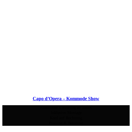
Capo d’Opera – Kommode Show
Kostenlose Lieferung ab 2000€
Inklusive Montage
Kauf auf Rechnung
Planung & Beratung