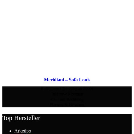
Meridiani – Sofa Louis
Kostenlose Lieferung ab 2000€
Inklusive Montage
Kauf auf Rechnung
Planung & Beratung
Top Hersteller
Arketipo