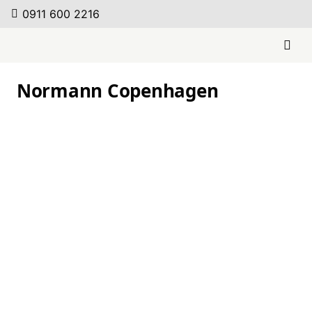
0911 600 2216
Normann Copenhagen
Normann
Copenhagen –
Garderobe Toj
Weiterlesen
Normann
Copenhagen –
Kommode Cabino