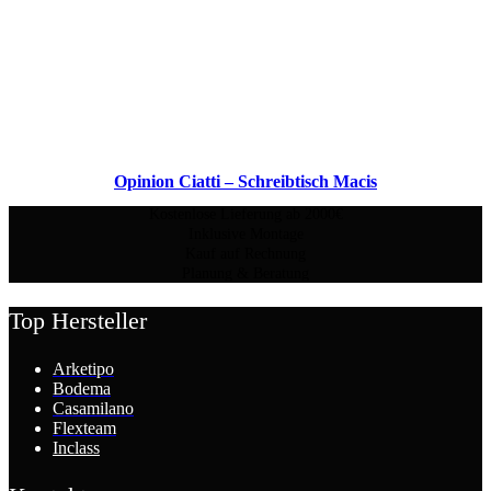
Opinion Ciatti – Schreibtisch Macis
Kostenlose Lieferung ab 2000€
Inklusive Montage
Kauf auf Rechnung
Planung & Beratung
Top Hersteller
Arketipo
Bodema
Casamilano
Flexteam
Inclass