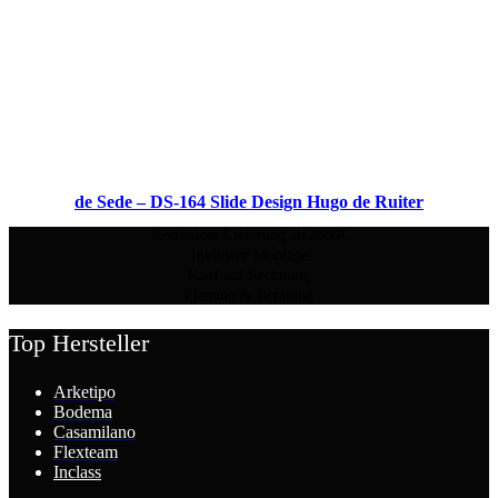
de Sede – DS-164 Slide Design Hugo de Ruiter
Kostenlose Lieferung ab 2000€
Inklusive Montage
Kauf auf Rechnung
Planung & Beratung
Top Hersteller
Arketipo
Bodema
Casamilano
Flexteam
Inclass