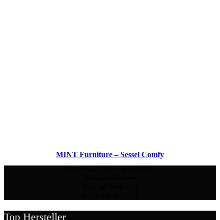
MINT Furniture – Sessel Comfy
Kostenlose Lieferung ab 2000€
Inklusive Montage
Kauf auf Rechnung
Planung & Beratung
Top Hersteller