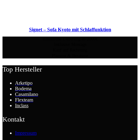
Signet – Sofa Kyoto mit Schlaffunktion
Kostenlose Lieferung ab 2000€
Inklusive Montage
Kauf auf Rechnung
Planung & Beratung
Top Hersteller
Arketipo
Bodema
Casamilano
Flexteam
Inclass
Kontakt
Impressum