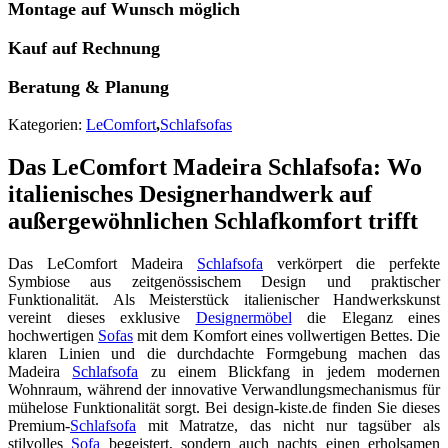
Montage auf Wunsch möglich
Kauf auf Rechnung
Beratung & Planung
Kategorien:
LeComfort
,
Schlafsofas
Das LeComfort Madeira Schlafsofa: Wo
italienisches Designerhandwerk auf
außergewöhnlichen Schlafkomfort trifft
Das LeComfort Madeira
Schlafsofa
verkörpert die perfekte
Symbiose aus zeitgenössischem Design und praktischer
Funktionalität. Als Meisterstück italienischer Handwerkskunst
vereint dieses exklusive
Designermöbel
die Eleganz eines
hochwertigen
Sofas
mit dem Komfort eines vollwertigen Bettes. Die
klaren Linien und die durchdachte Formgebung machen das
Madeira
Schlafsofa
zu einem Blickfang in jedem modernen
Wohnraum, während der innovative Verwandlungsmechanismus für
mühelose Funktionalität sorgt. Bei design-kiste.de finden Sie dieses
Premium-
Schlafsofa
mit Matratze, das nicht nur tagsüber als
stilvolles
Sofa
begeistert, sondern auch nachts einen erholsamen