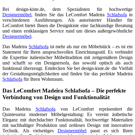
Bei design-kiste.de, dem Spezialisten für hochwertige
Designermöbel
, finden Sie das LeComfort Madeira
Schlafsofa
in
verschiedenen Ausführungen. Als autorisierter Händler für
LeComfort bietet Ihnen die Designkiste eine fachkundige Beratung
und einen erstklassigen Service rund um dieses außergewöhnliche
Designermöbel
.
Das Madeira
Schlafsofa
ist mehr als nur ein Möbelstück – es ist ein
Statement für Ihren anspruchsvollen Einrichtungsstil. Es verbindet
die Expertise italienischer Möbeltradition mit zeitgemäßem Design
und schafft so ein Designersofa, das sowohl optisch als auch
funktional überzeugt. Entdecken Sie bei design-kiste.de die Vielfalt
der Gestaltungsmöglichkeiten und finden Sie das perfekte Madeira
Schlafsofa
für Ihren Wohnraum.
Das LeComfort Madeira Schlafsofa – Die perfekte
Verbindung von Design und Funktionalität
Das Madeira
Schlafsofa
von LeComfort repräsentiert die
Quintessenz moderner Möbelgestaltung: Es vereint ästhetische
Eleganz mit durchdachter Funktionalität, hochwertige Materialien
mit nachhaltiger Produktion und zeitloses Design mit innovativer
Technik. Als vielseitiges
Designermöbel
passt es sich Ihren