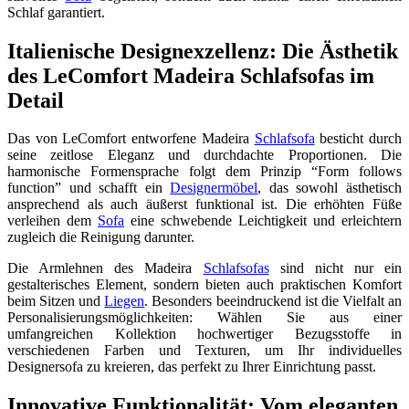
Schlaf garantiert.
Italienische Designexzellenz: Die Ästhetik
des LeComfort Madeira Schlafsofas im
Detail
Das von LeComfort entworfene Madeira
Schlafsofa
besticht durch
seine zeitlose Eleganz und durchdachte Proportionen. Die
harmonische Formensprache folgt dem Prinzip “Form follows
function” und schafft ein
Designermöbel
, das sowohl ästhetisch
ansprechend als auch äußerst funktional ist. Die erhöhten Füße
verleihen dem
Sofa
eine schwebende Leichtigkeit und erleichtern
zugleich die Reinigung darunter.
Die Armlehnen des Madeira
Schlafsofas
sind nicht nur ein
gestalterisches Element, sondern bieten auch praktischen Komfort
beim Sitzen und
Liegen
. Besonders beeindruckend ist die Vielfalt an
Personalisierungsmöglichkeiten: Wählen Sie aus einer
umfangreichen Kollektion hochwertiger Bezugsstoffe in
verschiedenen Farben und Texturen, um Ihr individuelles
Designersofa zu kreieren, das perfekt zu Ihrer Einrichtung passt.
Innovative Funktionalität: Vom eleganten