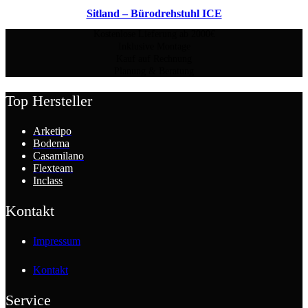
Sitland – Bürodrehstuhl ICE
Kostenlose Lieferung ab 2000€
Inklusive Montage
Kauf auf Rechnung
Planung & Beratung
Top Hersteller
Arketipo
Bodema
Casamilano
Flexteam
Inclass
Kontakt
Impressum
Kontakt
Service