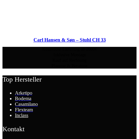
Carl Hansen & Søn – Stuhl CH 33
Kostenlose Lieferung ab 2000€
Inklusive Montage
Kauf auf Rechnung
Planung & Beratung
Top Hersteller
Arketipo
Bodema
Casamilano
Flexteam
Inclass
Kontakt