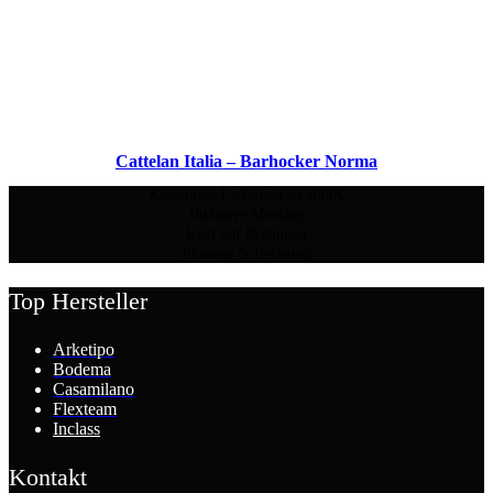
Cattelan Italia – Barhocker Norma
Kostenlose Lieferung ab 2000€
Inklusive Montage
Kauf auf Rechnung
Planung & Beratung
Top Hersteller
Arketipo
Bodema
Casamilano
Flexteam
Inclass
Kontakt