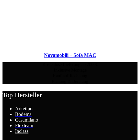
Novamobili – Sofa MAC
Kostenlose Lieferung ab 2000€
Inklusive Montage
Kauf auf Rechnung
Planung & Beratung
Top Hersteller
Arketipo
Bodema
Casamilano
Flexteam
Inclass