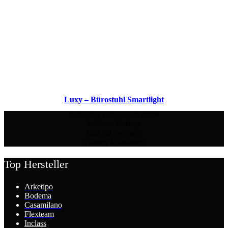
Luxy – Bürostuhl Smartlight
Kostenlose Lieferung ab 2000€
Inklusive Montage
Kauf auf Rechnung
Planung & Beratung
Top Hersteller
Arketipo
Bodema
Casamilano
Flexteam
Inclass