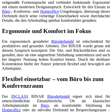
zeitgemäße Formensprache und verbindet funktionale Ergonomie
mit einem modernen Designanspruch. Entwickelt für den Einsatz in
Büro
-, Konferenz- und
Homeoffice
-Umgebungen, überzeugt dieser
Drehstuhl durch seine vielseitige Einsetzbarkeit sowie durchdachte
Details, die den Arbeitsalltag spürbar komfortabler gestalten.
Ergonomie und Komfort im Fokus
Ein ergonomisch gestalteter
Bürodrehstuhl
ist entscheidend für
produktives und gesundes Arbeiten. Der BINAR wurde genau mit
diesem Anspruch konzipiert: Die Sitz- und Rückenflächen sind so
gestaltet, dass sie eine angenehme Sitzhaltung unterstützen und auch
bei längerer Nutzung hohen Komfort bieten. Durch die drehbare
Konstruktion bleibt der Nutzer jederzeit flexibel und beweglich am
Arbeitsplatz.
Flexibel einsetzbar – vom Büro bis zum
Konferenzraum
Der
INCLASS
BINAR
Bürodrehstuhl
eignet sich ideal für
unterschiedlichste Einsatzbereiche. Ob als klassischer
Arbeitsplatzstuhl im
Büro
, als komfortable Sitzlösung im
Homeoffice
oder als stilvoller Drehstuhl im Besprechungsraum –