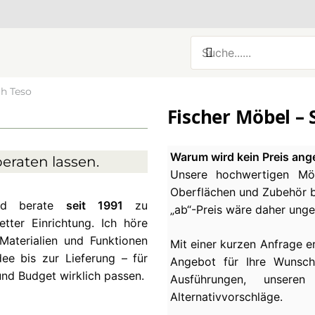
ch Teso
Fischer Möbel – S
Warum wird kein Preis ang
eraten lassen.
Unsere hochwertigen Möb
Oberflächen und Zubehör be
und berate
seit 1991
zu
„ab“-Preis wäre daher ung
ter Einrichtung. Ich höre
Materialien und Funktionen
Mit einer kurzen Anfrage e
ee bis zur Lieferung – für
Angebot für Ihre Wunsch
und Budget wirklich passen.
Ausführungen, unseren
Alternativvorschläge.