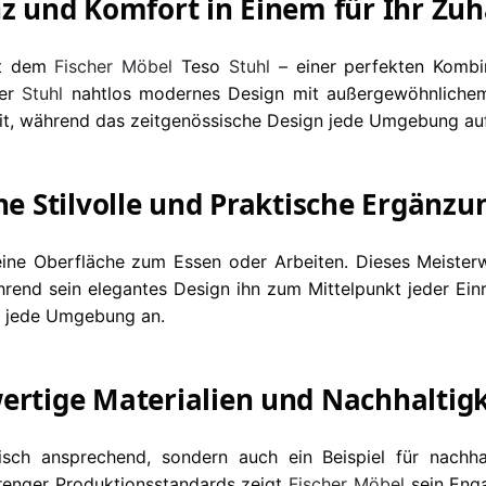
nz und Komfort in Einem für Ihr Zu
it dem
Fischer Möbel
Teso
Stuhl
– einer perfekten Kombi
ser
Stuhl
nahtlos modernes Design mit außergewöhnlichem 
keit, während das zeitgenössische Design jede Umgebung au
ine Stilvolle und Praktische Ergänz
eine Oberfläche zum Essen oder Arbeiten. Dieses Meisterwe
ährend sein elegantes Design ihn zum Mittelpunkt jeder Ei
n jede Umgebung an.
ertige Materialien und Nachhaltigk
tisch ansprechend, sondern auch ein Beispiel für nach
trenger Produktionsstandards zeigt
Fischer Möbel
sein Enga