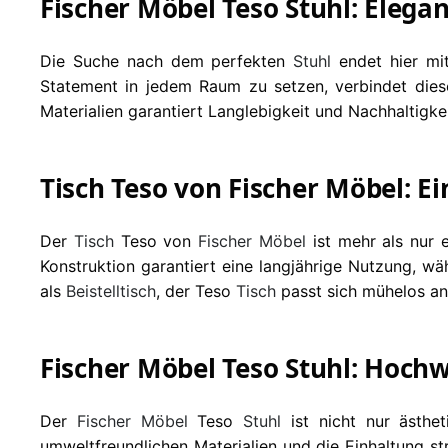
Fischer Möbel Teso Stuhl: Elega
Die Suche nach dem perfekten
Stuhl
endet hier m
Statement in jedem Raum zu setzen, verbindet die
Materialien garantiert Langlebigkeit und Nachhaltig
Tisch Teso von Fischer Möbel: E
Der
Tisch
Teso von
Fischer Möbel
ist mehr als nur 
Konstruktion garantiert eine langjährige Nutzung, w
als
Beistelltisch
, der Teso
Tisch
passt sich mühelos a
Fischer Möbel Teso Stuhl: Hochw
Der
Fischer Möbel
Teso
Stuhl
ist nicht nur ästhe
umweltfreundlichen Materialien und die Einhaltung s