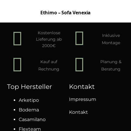
Ethimo – Sofa Venexia
Kostenlose
Inklusive
Lieferung ab
Montage
2000€
Kauf auf
Planung &
Rechnung
Beratung
Top Hersteller
Kontakt
Impressum
Arketipo
Bodema
Kontakt
Casamilano
Flexteam