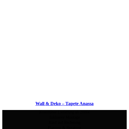
Wall & Deko – Tapete Anassa
Kostenlose Lieferung ab 2000€
Inklusive Montage
Kauf auf Rechnung
Planung & Beratung