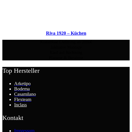
Riva 1920 – Küchen
Kostenlose Lieferung ab 2000€
Inklusive Montage
Kauf auf Rechnung
Planung & Beratung
Top Hersteller
Arketipo
Bodema
Casamilano
Flexteam
Inclass
Kontakt
Impressum