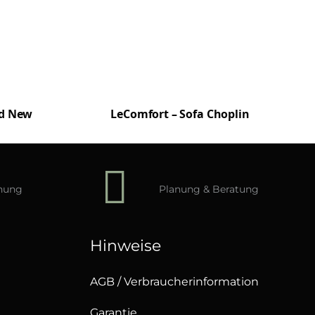
rd New
LeComfort – Sofa Choplin
hnung
Planung & Beratung
Hinweise
AGB / Verbraucherinformation
Garantie