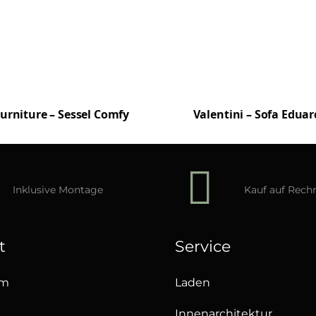
urniture – Sessel Comfy
Valentini – Sofa Edua
Inklusive Montage
Kauf auf Rec
t
Service
um
Laden
Innenarchitektur