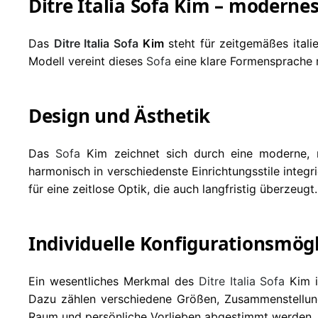
Ditre Italia Sofa Kim – modernes
Das
Ditre Italia
Sofa
Kim
steht für zeitgemäßes itali
Modell vereint dieses
Sofa
eine klare Formensprache m
Design und Ästhetik
Das
Sofa
Kim zeichnet sich durch eine moderne, r
harmonisch in verschiedenste Einrichtungsstile integ
für eine zeitlose Optik, die auch langfristig überzeugt.
Individuelle Konfigurationsmög
Ein wesentliches Merkmal des
Ditre Italia
Sofa
Kim i
Dazu zählen verschiedene Größen, Zusammenstellun
Raum und persönliche Vorlieben abgestimmt werden.