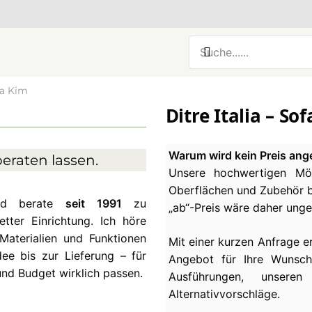
fa Kim
Ditre Italia – So
Warum wird kein Preis ang
eraten lassen.
Unsere hochwertigen Möb
Oberflächen und Zubehör be
und berate
seit 1991
zu
„ab“-Preis wäre daher ung
ter Einrichtung. Ich höre
Materialien und Funktionen
Mit einer kurzen Anfrage e
ee bis zur Lieferung – für
Angebot für Ihre Wunsch
und Budget wirklich passen.
Ausführungen, unseren
Alternativvorschläge.