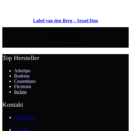
Label van den Berg – Sessel Don
Kostenlose Lieferung ab 2000€
Inklusive Montage
Kauf auf Rechnung
Planung & Beratung
Top Hersteller
Arketipo
Bodema
Casamilano
Flexteam
Inclass
Kontakt
Impressum
Kontakt